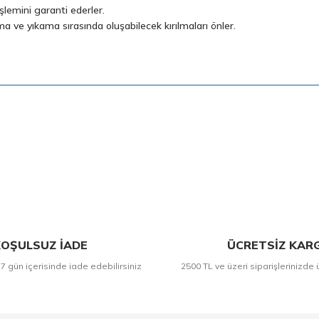
şlemini garanti ederler.
nma ve yıkama sırasında oluşabilecek kırılmaları önler.
Bu ürüne ilk yorumu siz yapın!
Yorum Yaz
OŞULSUZ İADE
ÜCRETSİZ KAR
 7 gün içerisinde iade edebilirsiniz
2500 TL ve üzeri siparişlerinizde 