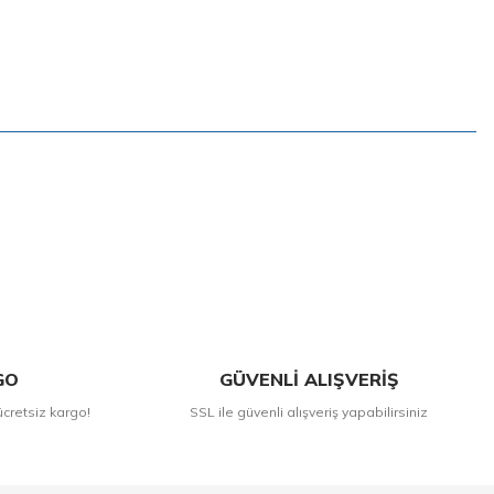
GO
GÜVENLİ ALIŞVERİŞ
ücretsiz kargo!
SSL ile güvenli alışveriş yapabilirsiniz