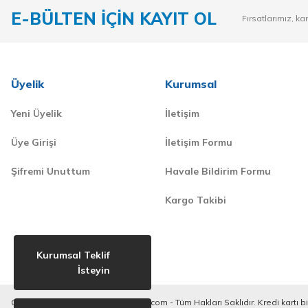
E-BÜLTEN İÇİN KAYIT OL
Fırsatlarımız, ka
Üyelik
Kurumsal
Yeni Üyelik
İletişim
Üye Girişi
İletişim Formu
Şifremi Unuttum
Havale Bildirim Formu
Kargo Takibi
Kurumsal Teklif
İsteyin
Copyright © 2020-2023. derilkimya.com - Tüm Hakları Saklıdır. Kredi kartı bilg