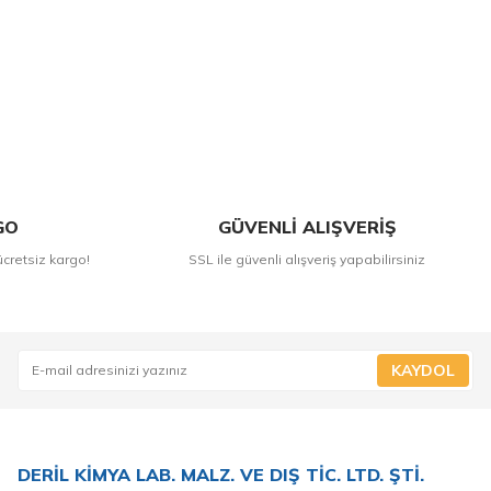
GO
GÜVENLİ ALIŞVERİŞ
ücretsiz kargo!
SSL ile güvenli alışveriş yapabilirsiniz
KAYDOL
DERİL KİMYA LAB. MALZ. VE DIŞ TİC. LTD. ŞTİ.