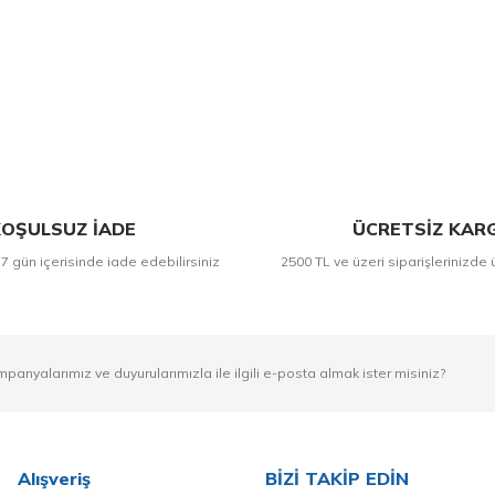
Bu ürüne ilk yorumu siz yapın!
Yorum Yaz
OŞULSUZ İADE
ÜCRETSİZ KAR
 7 gün içerisinde iade edebilirsiniz
2500 TL ve üzeri siparişlerinizde 
mpanyalarımız ve duyurularımızla ile ilgili e-posta almak ister misiniz?
Alışveriş
BİZİ TAKİP EDİN