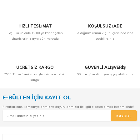
Yorum Yaz
HIZLI TESLİMAT
KOŞULSUZ İADE
Seçili ürünlerde 12:00 ye kadar gelen
Aldığınız ürünü 7 gün içerisinde iade
siparişleriniz aynı gün kargoda
edebilirsiniz
ÜCRETSİZ KARGO
GÜVENLİ ALIŞVERİŞ
2500 TL ve üzeri siparişlerinizde ücretsiz
SSL ile güvenli alışveriş yapabilirsiniz
kargo!
E-BÜLTEN İÇİN KAYIT OL
Fırsatlarımız, kampanyalarımız ve duyurularımızla ile ilgili e-posta almak ister misiniz?
KAYDOL