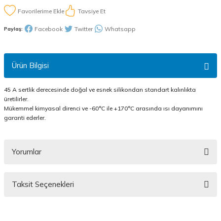
Tavsiye Et
Facebook
Twitter
Whatsapp
Paylaş:
Ürün Bilgisi
45 A sertlik derecesinde doğal ve esnek silikondan standart kalınlıkta
üretilirler.
Mükemmel kimyasal direnci ve -60°C ile +170°C arasında ısı dayanımını
garanti ederler.
Yorumlar
Taksit Seçenekleri
Bu ürüne ilk yorumu siz yapın!