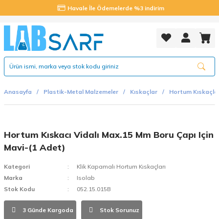
Havale İle Ödemelerde %3 indirim
Anasayfa
Plastik-Metal Malzemeler
Kıskaçlar
Hortum Kıskaçlar
Hortum Kıskacı Vidalı Max.15 Mm Boru Çapı Için
Mavi-(1 Adet)
Kategori
Klik Kapamalı Hortum Kıskaçları
Marka
Isolab
Stok Kodu
052.15.015B
3 Günde Kargoda
Stok Sorunuz