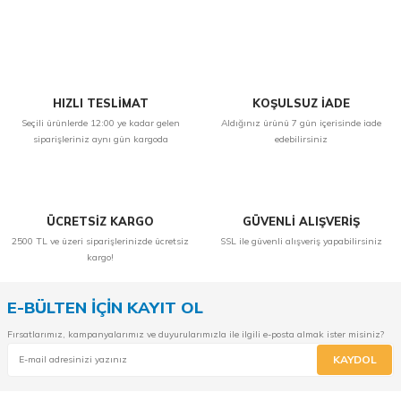
Yorum Yaz
HIZLI TESLİMAT
KOŞULSUZ İADE
Seçili ürünlerde 12:00 ye kadar gelen
Aldığınız ürünü 7 gün içerisinde iade
siparişleriniz aynı gün kargoda
edebilirsiniz
ÜCRETSİZ KARGO
GÜVENLİ ALIŞVERİŞ
2500 TL ve üzeri siparişlerinizde ücretsiz
SSL ile güvenli alışveriş yapabilirsiniz
kargo!
E-BÜLTEN İÇİN KAYIT OL
Fırsatlarımız, kampanyalarımız ve duyurularımızla ile ilgili e-posta almak ister misiniz?
KAYDOL