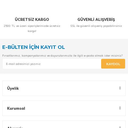
ÜCRETSİZ KARGO
GÜVENLİ ALIŞVERİŞ
2500 TL ve üzeri siparişlerinizde ücretsiz
SSL ile güvenli alışveriş yapabilirsiniz
kargo!
E-BÜLTEN İÇİN KAYIT OL
Fırsatlarımız, kampanyalarımız ve duyurularımızla ile ilgili e-posta almak ister misiniz?
KAYDOL
Üyelik
Kurumsal