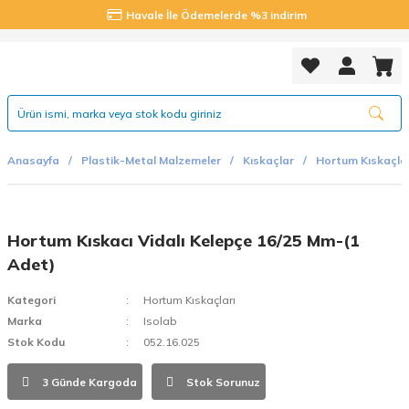
Havale İle Ödemelerde %3 indirim
Anasayfa
Plastik-Metal Malzemeler
Kıskaçlar
Hortum Kıskaçlar
Hortum Kıskacı Vidalı Kelepçe 16/25 Mm-(1
Adet)
Kategori
Hortum Kıskaçları
Marka
Isolab
Stok Kodu
052.16.025
3 Günde Kargoda
Stok Sorunuz