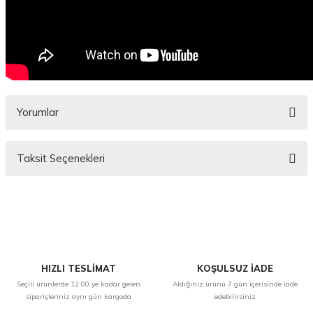
Yorumlar
Taksit Seçenekleri
Bu ürüne ilk yorumu siz yapın!
Yorum Yaz
HIZLI TESLİMAT
KOŞULSUZ İADE
Seçili ürünlerde 12:00 ye kadar gelen
Aldığınız ürünü 7 gün içerisinde iade
siparişleriniz aynı gün kargoda
edebilirsiniz