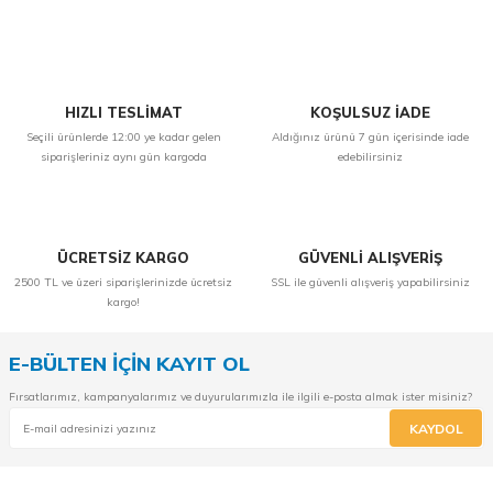
Yorum Yaz
HIZLI TESLİMAT
KOŞULSUZ İADE
Seçili ürünlerde 12:00 ye kadar gelen
Aldığınız ürünü 7 gün içerisinde iade
siparişleriniz aynı gün kargoda
edebilirsiniz
ÜCRETSİZ KARGO
GÜVENLİ ALIŞVERİŞ
2500 TL ve üzeri siparişlerinizde ücretsiz
SSL ile güvenli alışveriş yapabilirsiniz
kargo!
E-BÜLTEN İÇİN KAYIT OL
Fırsatlarımız, kampanyalarımız ve duyurularımızla ile ilgili e-posta almak ister misiniz?
KAYDOL