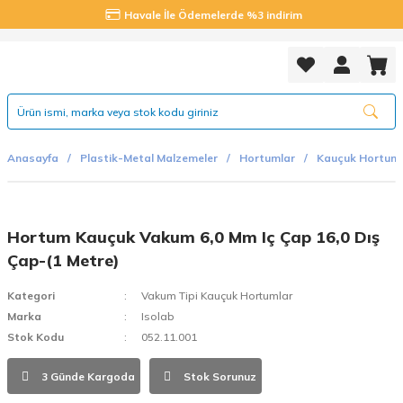
Havale İle Ödemelerde %3 indirim
Anasayfa
Plastik-Metal Malzemeler
Hortumlar
Kauçuk Hortuml
Hortum Kauçuk Vakum 6,0 Mm Iç Çap 16,0 Dış
Çap-(1 Metre)
Kategori
Vakum Tipi Kauçuk Hortumlar
Marka
Isolab
Stok Kodu
052.11.001
3 Günde Kargoda
Stok Sorunuz