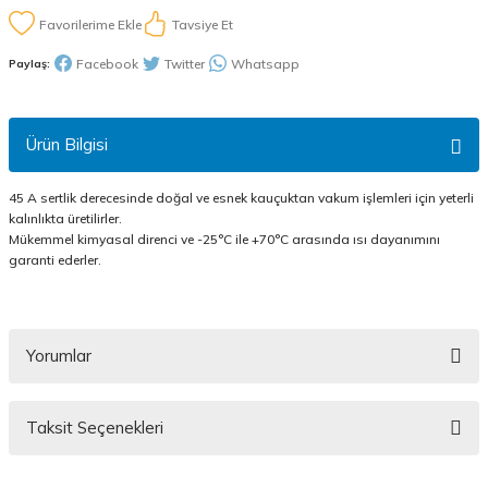
Tavsiye Et
Facebook
Twitter
Whatsapp
Paylaş:
Ürün Bilgisi
45 A sertlik derecesinde doğal ve esnek kauçuktan vakum işlemleri için yeterli
kalınlıkta üretilirler.
Mükemmel kimyasal direnci ve -25°C ile +70°C arasında ısı dayanımını
garanti ederler.
Yorumlar
Taksit Seçenekleri
Bu ürüne ilk yorumu siz yapın!