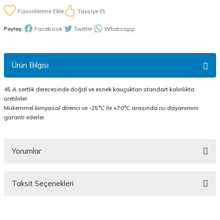
Tavsiye Et
Facebook
Twitter
Whatsapp
Paylaş:
Ürün Bilgisi
45 A sertlik derecesinde doğal ve esnek kauçuktan standart kalınlıkta
üretilirler.
Mükemmel kimyasal direnci ve -25°C ile +70°C arasında ısı dayanımını
garanti ederler.
Yorumlar
Taksit Seçenekleri
Bu ürüne ilk yorumu siz yapın!