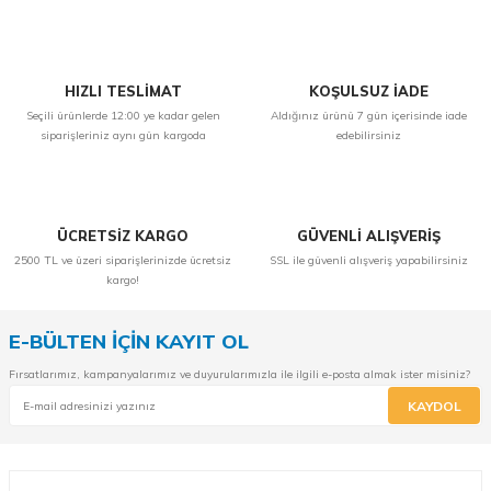
Yorum Yaz
HIZLI TESLİMAT
KOŞULSUZ İADE
Seçili ürünlerde 12:00 ye kadar gelen
Aldığınız ürünü 7 gün içerisinde iade
siparişleriniz aynı gün kargoda
edebilirsiniz
ÜCRETSİZ KARGO
GÜVENLİ ALIŞVERİŞ
2500 TL ve üzeri siparişlerinizde ücretsiz
SSL ile güvenli alışveriş yapabilirsiniz
kargo!
E-BÜLTEN İÇİN KAYIT OL
Fırsatlarımız, kampanyalarımız ve duyurularımızla ile ilgili e-posta almak ister misiniz?
KAYDOL