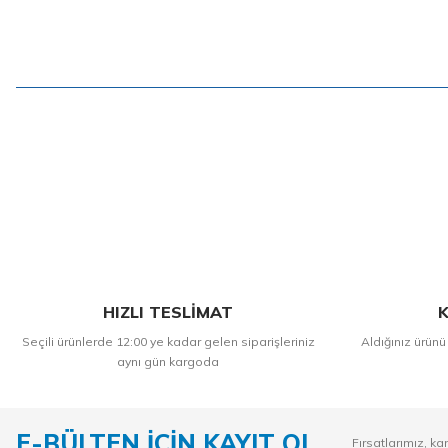
HIZLI TESLİMAT
K
Seçili ürünlerde 12:00 ye kadar gelen siparişleriniz
Aldığınız ürünü
aynı gün kargoda
E-BÜLTEN İÇİN KAYIT OL
Fırsatlarımız, ka