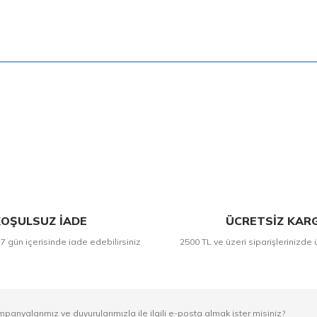
Bu ürüne ilk yorumu siz yapın!
Yorum Yaz
OŞULSUZ İADE
ÜCRETSİZ KAR
 7 gün içerisinde iade edebilirsiniz
2500 TL ve üzeri siparişlerinizde 
mpanyalarımız ve duyurularımızla ile ilgili e-posta almak ister misiniz?