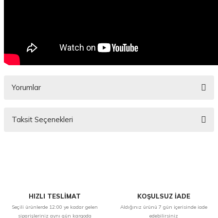
Yorumlar
Taksit Seçenekleri
Bu ürüne ilk yorumu siz yapın!
Yorum Yaz
HIZLI TESLİMAT
KOŞULSUZ İADE
Seçili ürünlerde 12:00 ye kadar gelen
Aldığınız ürünü 7 gün içerisinde iade
siparişleriniz aynı gün kargoda
edebilirsiniz