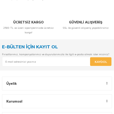
ÜCRETSİZ KARGO
GÜVENLİ ALIŞVERİŞ
2500 TL ve üzeri siparişlerinizde ücretsiz
SSL ile güvenli alışveriş yapabilirsiniz
kargo!
E-BÜLTEN İÇİN KAYIT OL
Fırsatlarımız, kampanyalarımız ve duyurularımızla ile ilgili e-posta almak ister misiniz?
KAYDOL
Üyelik
Kurumsal