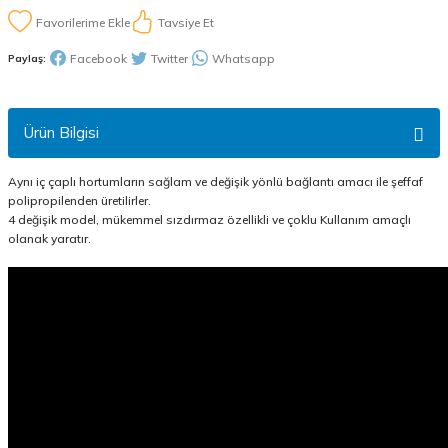
Tavsiye Et
Facebook
Twitter
Whatsapp
Paylaş:
Ürün Bilgisi
Aynı iç çaplı hortumların sağlam ve değişik yönlü bağlantı amacı ile şeffaf
polipropilenden üretilirler.
4 değişik model, mükemmel sızdırmaz özellikli ve çoklu Kullanım amaçlı
olanak yaratır.