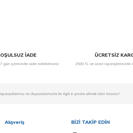
Bu ürüne ilk yorumu siz yapın!
Yorum Yaz
OŞULSUZ İADE
ÜCRETSİZ KAR
 7 gün içerisinde iade edebilirsiniz
2500 TL ve üzeri siparişlerinizde 
mpanyalarımız ve duyurularımızla ile ilgili e-posta almak ister misiniz?
Alışveriş
BİZİ TAKİP EDİN