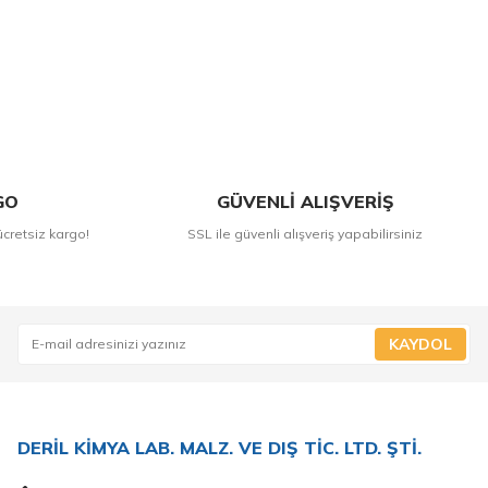
GO
GÜVENLİ ALIŞVERİŞ
ücretsiz kargo!
SSL ile güvenli alışveriş yapabilirsiniz
KAYDOL
DERİL KİMYA LAB. MALZ. VE DIŞ TİC. LTD. ŞTİ.