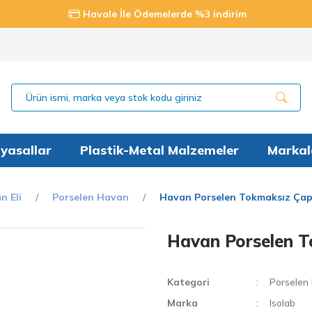
Havale İle Ödemelerde %3 indirim
yasallar
Plastik-Metal Malzemeler
Markal
n Eli
Porselen Havan
Havan Porselen Tokmaksız Çap
Havan Porselen 
Kategori
Porselen
Marka
Isolab