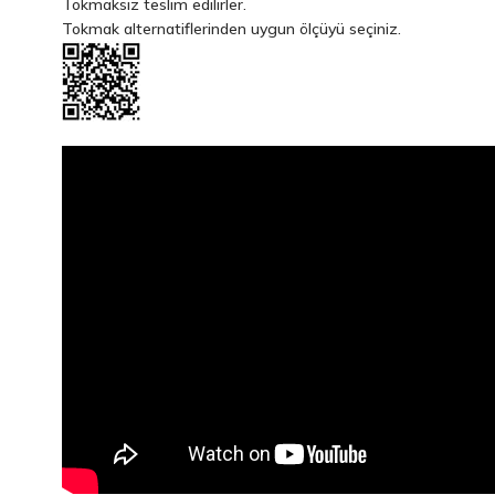
Tokmaksız teslim edilirler.
Tokmak alternatiflerinden uygun ölçüyü seçiniz.