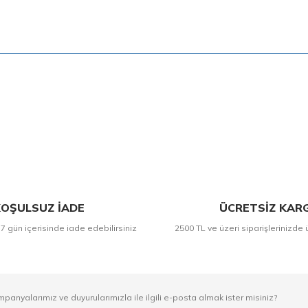
Bu ürüne ilk yorumu siz yapın!
Yorum Yaz
OŞULSUZ İADE
ÜCRETSİZ KAR
 7 gün içerisinde iade edebilirsiniz
2500 TL ve üzeri siparişlerinizde 
mpanyalarımız ve duyurularımızla ile ilgili e-posta almak ister misiniz?