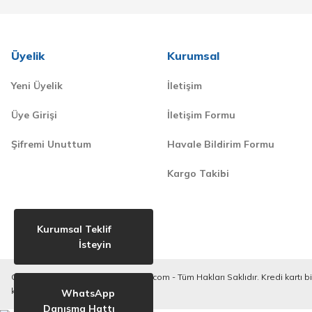
Üyelik
Kurumsal
Yeni Üyelik
İletişim
Üye Girişi
İletişim Formu
Şifremi Unuttum
Havale Bildirim Formu
Kargo Takibi
Kurumsal Teklif
İsteyin
Copyright © 2020-2023. derilkimya.com - Tüm Hakları Saklıdır. Kredi kartı bilg
korunmaktadır.
WhatsApp
Danışma Hattı