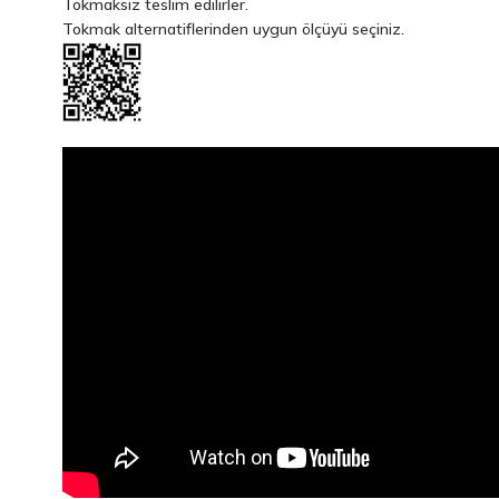
Tokmaksız teslim edilirler.
Tokmak alternatiflerinden uygun ölçüyü seçiniz.