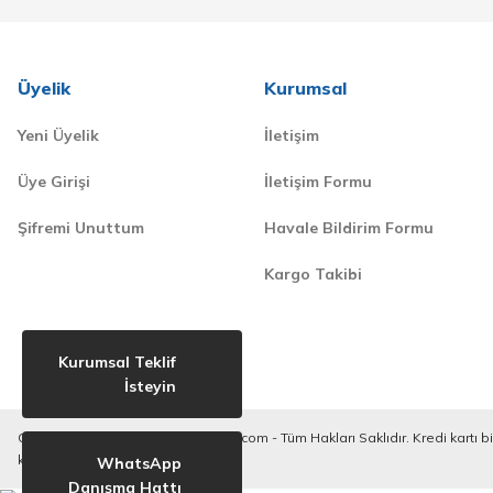
Üyelik
Kurumsal
Yeni Üyelik
İletişim
Üye Girişi
İletişim Formu
Şifremi Unuttum
Havale Bildirim Formu
Kargo Takibi
Kurumsal Teklif
İsteyin
Copyright © 2020-2023. derilkimya.com - Tüm Hakları Saklıdır. Kredi kartı bilg
korunmaktadır.
WhatsApp
Danışma Hattı