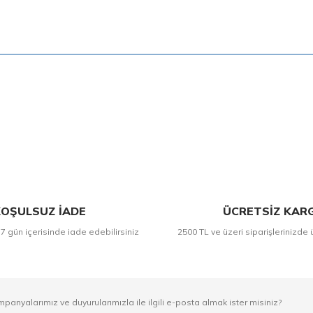
Bu ürüne ilk yorumu siz yapın!
Yorum Yaz
OŞULSUZ İADE
ÜCRETSİZ KAR
 7 gün içerisinde iade edebilirsiniz
2500 TL ve üzeri siparişlerinizde 
mpanyalarımız ve duyurularımızla ile ilgili e-posta almak ister misiniz?