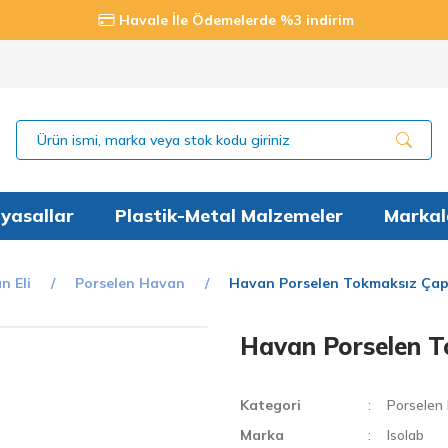
Havale İle Ödemelerde %3 indirim
yasallar
Plastik-Metal Malzemeler
Markal
n Eli
Porselen Havan
Havan Porselen Tokmaksız Çap
Havan Porselen 
Kategori
Porselen
Marka
Isolab