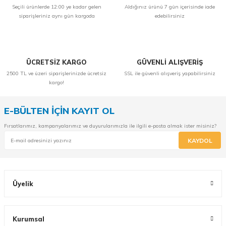
Seçili ürünlerde 12:00 ye kadar gelen
Aldığınız ürünü 7 gün içerisinde iade
siparişleriniz aynı gün kargoda
edebilirsiniz
ÜCRETSİZ KARGO
GÜVENLİ ALIŞVERİŞ
2500 TL ve üzeri siparişlerinizde ücretsiz
SSL ile güvenli alışveriş yapabilirsiniz
kargo!
E-BÜLTEN İÇİN KAYIT OL
Fırsatlarımız, kampanyalarımız ve duyurularımızla ile ilgili e-posta almak ister misiniz?
KAYDOL
Üyelik
Kurumsal