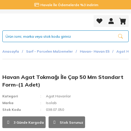
Havale İle Ödemelerde %3 indirim
Anasayfa
Sarf - Porselen Malzemeler
Havan- Havan Eli
Agat Ha
Havan Agat Tokmağı İle Çap 50 Mm Standart
Form-(1 Adet)
Kategori
Agat Havanlar
Marka
Isolab
Stok Kodu
038.07.050
3 Günde Kargoda
Stok Sorunuz