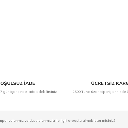
Bu ürüne ilk yorumu siz yapın!
Yorum Yaz
OŞULSUZ İADE
ÜCRETSİZ KAR
 7 gün içerisinde iade edebilirsiniz
2500 TL ve üzeri siparişlerinizde 
mpanyalarımız ve duyurularımızla ile ilgili e-posta almak ister misiniz?