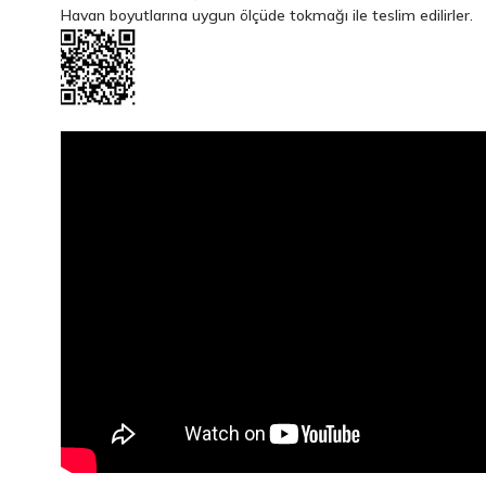
Havan boyutlarına uygun ölçüde tokmağı ile teslim edilirler.