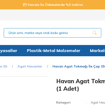
Havale İle Ödemelerde %3 indirim
yasallar
Plastik-Metal Malzemeler
Markal
n Eli
Agat Havanlar
Havan Agat Tokmağı İle Çap 15
Havan Agat Tokm
(1 Adet)
Kategori
Agat Hav