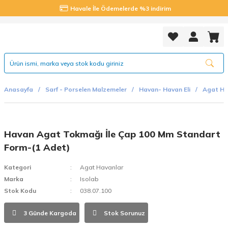
Havale İle Ödemelerde %3 indirim
Anasayfa
Sarf - Porselen Malzemeler
Havan- Havan Eli
Agat Ha
Havan Agat Tokmağı İle Çap 100 Mm Standart
Form-(1 Adet)
Kategori
Agat Havanlar
Marka
Isolab
Stok Kodu
038.07.100
3 Günde Kargoda
Stok Sorunuz