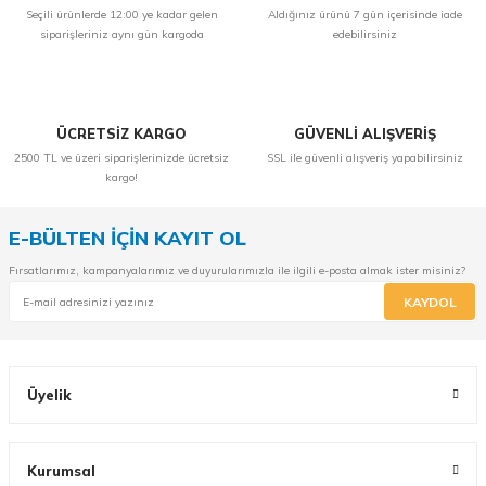
Seçili ürünlerde 12:00 ye kadar gelen
Aldığınız ürünü 7 gün içerisinde iade
siparişleriniz aynı gün kargoda
edebilirsiniz
ÜCRETSİZ KARGO
GÜVENLİ ALIŞVERİŞ
2500 TL ve üzeri siparişlerinizde ücretsiz
SSL ile güvenli alışveriş yapabilirsiniz
kargo!
E-BÜLTEN İÇİN KAYIT OL
Fırsatlarımız, kampanyalarımız ve duyurularımızla ile ilgili e-posta almak ister misiniz?
KAYDOL
Üyelik
Kurumsal