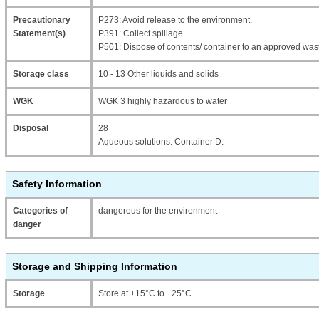
Precautionary
P273: Avoid release to the environment.
Statement(s)
P391: Collect spillage.
P501: Dispose of contents/ container to an approved wast
Storage class
10 - 13 Other liquids and solids
WGK
WGK 3 highly hazardous to water
Disposal
28
Aqueous solutions: Container D.
Safety Information
Categories of
dangerous for the environment
danger
Storage and Shipping Information
Storage
Store at +15°C to +25°C.