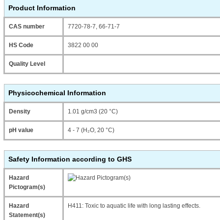
Product Information
CAS number
7720-78-7, 66-71-7
HS Code
3822 00 00
Quality Level
Physicochemical Information
Density
1.01 g/cm3 (20 °C)
pH value
4 - 7 (H₂O, 20 °C)
Safety Information according to GHS
Hazard
Pictogram(s)
Hazard
H411: Toxic to aquatic life with long lasting effects.
Statement(s)