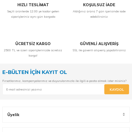
HIZLI TESLİMAT
KOŞULSUZ İADE
Seçili ürünlerde 12:00 ye kadar gelen
Aldığınız ürünü 7 gün içerisinde iade
siparişleriniz aynı gün kargoda
edebilirsiniz
ÜCRETSİZ KARGO
GÜVENLİ ALIŞVERİŞ
2500 TL ve üzeri siparişlerinizde ücretsiz
SSL ile güvenli alışveriş yapabilirsiniz
kargo!
E-BÜLTEN İÇİN KAYIT OL
Fırsatlarımız, kampanyalarımız ve duyurularımızla ile ilgili e-posta almak ister misiniz?
KAYDOL
Üyelik