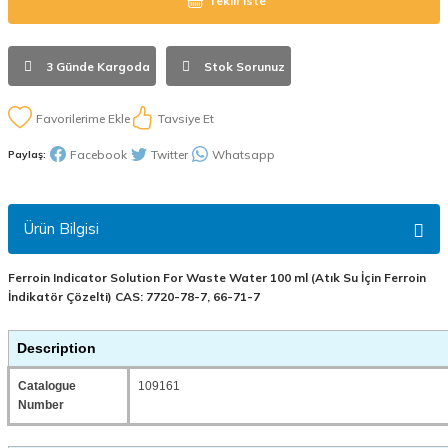
Teklif İste
3 Günde Kargoda
Stok Sorunuz
Tavsiye Et
Facebook
Twitter
Whatsapp
Paylaş:
Ürün Bilgisi
Ferroin Indicator Solution For Waste Water 100 ml (Atık Su İçin Ferroin
İndikatör Çözelti) CAS: 7720-78-7, 66-71-7
Description
Catalogue
109161
Number