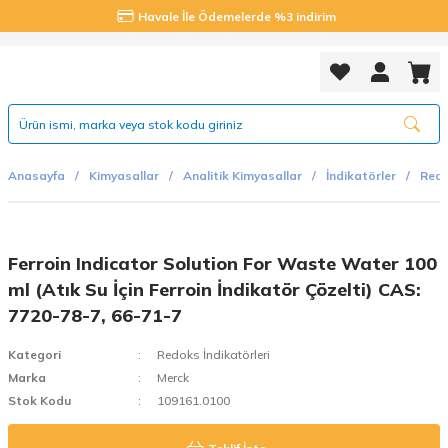
Havale İle Ödemelerde %3 indirim
Anasayfa
Kimyasallar
Analitik Kimyasallar
İndikatörler
Redo
Ferroin Indicator Solution For Waste Water 100
ml (Atık Su İçin Ferroin İndikatör Çözelti) CAS:
7720-78-7, 66-71-7
Kategori
Redoks İndikatörleri
Marka
Merck
Stok Kodu
109161.0100