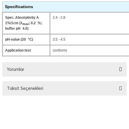
Specifications
Spec. Absorptivity A
2.4 - 2.8
1%/1cm (λ
; 0.2 %;
max
buffer pH 4.0)
pH-value (20 °C)
3.5 - 4.5
Application test
conforms
Yorumlar
Taksit Seçenekleri
Bu ürüne ilk yorumu siz yapın!
Yorum Yaz