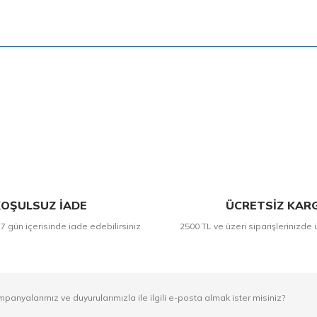
Bu ürüne ilk yorumu siz yapın!
Yorum Yaz
OŞULSUZ İADE
ÜCRETSİZ KAR
 7 gün içerisinde iade edebilirsiniz
2500 TL ve üzeri siparişlerinizde 
mpanyalarımız ve duyurularımızla ile ilgili e-posta almak ister misiniz?