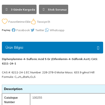
3 Günde Kargoda
Stok Sorunuz
Tavsiye Et
Facebook
Twitter
Whatsapp
Paylaş:
Ürün Bilgisi
Diphenylamine-4-Sulfonic Acid 5 Gr (Difenilamin-4-Sülfonik Asit) CAS:
6211-24-1
CAS #: 6211-24-1 EC Number: 228-278-0 Molar Mass: 633.9 g/mol Hill
Formula: C₂₄H₂₀BaN₂O₆S
Description
Catalogue
100255
Number