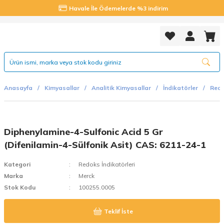
Havale İle Ödemelerde %3 indirim
Anasayfa
Kimyasallar
Analitik Kimyasallar
İndikatörler
Redo
Diphenylamine-4-Sulfonic Acid 5 Gr
(Difenilamin-4-Sülfonik Asit) CAS: 6211-24-1
Kategori
Redoks İndikatörleri
Marka
Merck
Stok Kodu
100255.0005
Teklif İste