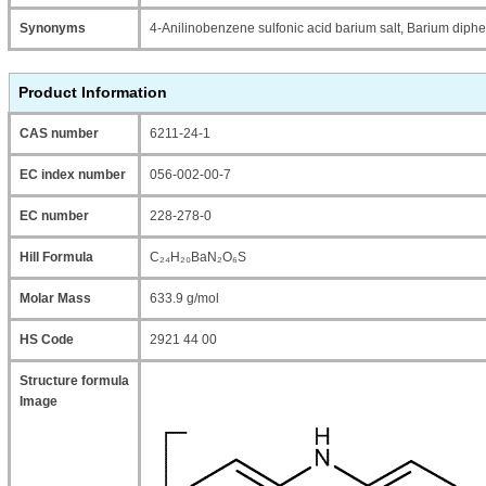
Synonyms
4-Anilinobenzene sulfonic acid barium salt, Barium diph
Product Information
CAS number
6211-24-1
EC index number
056-002-00-7
EC number
228-278-0
Hill Formula
C₂₄H₂₀BaN₂O₆S
Molar Mass
633.9 g/mol
HS Code
2921 44 00
Structure formula
Image