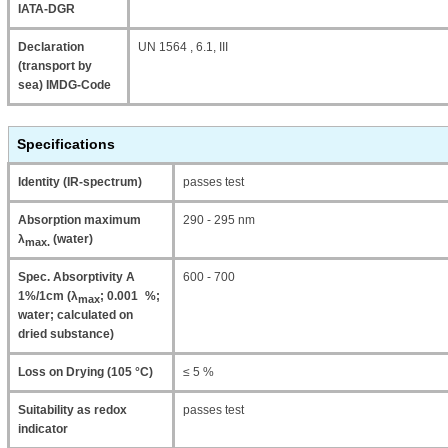
IATA-DGR
Declaration
UN 1564 , 6.1, III
(transport by
sea) IMDG-Code
Specifications
Identity (IR-spectrum)
passes test
Absorption maximum
290 - 295 nm
λ
(water)
max.
Spec. Absorptivity A
600 - 700
1%/1cm (λ
; 0.001 %;
max
water; calculated on
dried substance)
Loss on Drying (105 °C)
≤ 5 %
Suitability as redox
passes test
indicator