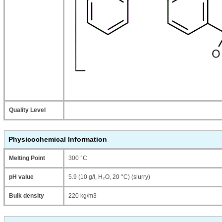
Quality Level
Physicochemical Information
Melting Point
300 °C
pH value
5.9 (10 g/l, H₂O, 20 °C) (slurry)
Bulk density
220 kg/m3