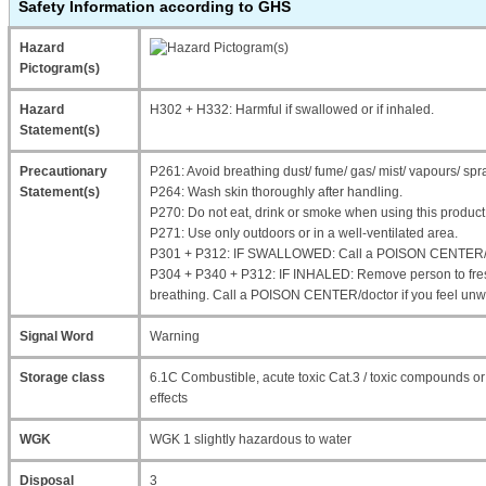
Safety Information according to GHS
Hazard
Pictogram(s)
Hazard
H302 + H332: Harmful if swallowed or if inhaled.
Statement(s)
Precautionary
P261: Avoid breathing dust/ fume/ gas/ mist/ vapours/ spr
Statement(s)
P264: Wash skin thoroughly after handling.
P270: Do not eat, drink or smoke when using this product
P271: Use only outdoors or in a well-ventilated area.
P301 + P312: IF SWALLOWED: Call a POISON CENTER/doc
P304 + P340 + P312: IF INHALED: Remove person to fresh
breathing. Call a POISON CENTER/doctor if you feel unwe
Signal Word
Warning
Storage class
6.1C Combustible, acute toxic Cat.3 / toxic compounds 
effects
WGK
WGK 1 slightly hazardous to water
Disposal
3