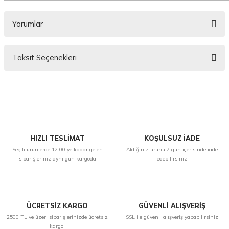
Yorumlar
Taksit Seçenekleri
Bu ürüne ilk yorumu siz yapın!
Yorum Yaz
HIZLI TESLİMAT
KOŞULSUZ İADE
Seçili ürünlerde 12:00 ye kadar gelen
Aldığınız ürünü 7 gün içerisinde iade
siparişleriniz aynı gün kargoda
edebilirsiniz
ÜCRETSİZ KARGO
GÜVENLİ ALIŞVERİŞ
2500 TL ve üzeri siparişlerinizde ücretsiz
SSL ile güvenli alışveriş yapabilirsiniz
kargo!