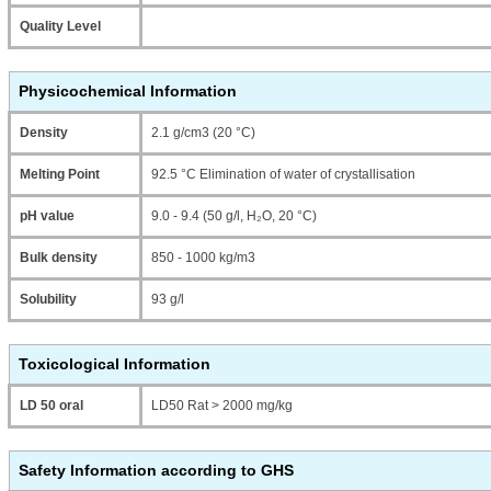
Quality Level
Physicochemical Information
Density
2.1 g/cm3 (20 °C)
Melting Point
92.5 °C Elimination of water of crystallisation
pH value
9.0 - 9.4 (50 g/l, H₂O, 20 °C)
Bulk density
850 - 1000 kg/m3
Solubility
93 g/l
Toxicological Information
LD 50 oral
LD50 Rat > 2000 mg/kg
Safety Information according to GHS