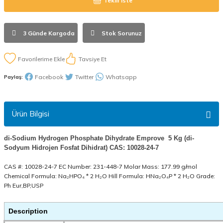
Teklif İste
3 Günde Kargoda
Stok Sorunuz
Tavsiye Et
Facebook
Twitter
Whatsapp
Paylaş:
Ürün Bilgisi
di-Sodium Hydrogen Phosphate Dihydrate Emprove 5 Kg (di-
Sodyum Hidrojen Fosfat Dihidrat) CAS: 10028-24-7
CAS #: 10028-24-7 EC Number: 231-448-7 Molar Mass: 177.99 g/mol
Chemical Formula: Na₂HPO₄ * 2 H₂O Hill Formula: HNa₂O₄P * 2 H₂O Grade:
Ph Eur,BP,USP
Description