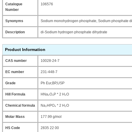
Catalogue
106576
Number
Synonyms
Sodium monohydrogen phosphate, Sodium phosphate di
Description
di-Sodium hydrogen phosphate dihydrate
Product Information
CAS number
10028-24-7
EC number
231-448-7
Grade
Ph Eur,BP,USP
Hill Formula
HNa₂O₄P * 2 H₂O
Chemical formula
Na₂HPO₄ * 2 H₂O
Molar Mass
177.99 g/mol
HS Code
2835 22 00