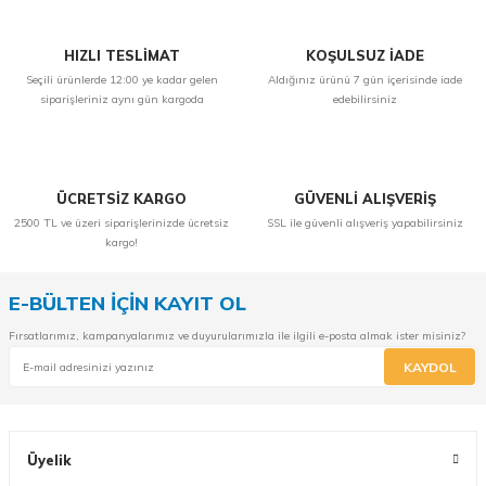
HIZLI TESLİMAT
KOŞULSUZ İADE
Seçili ürünlerde 12:00 ye kadar gelen
Aldığınız ürünü 7 gün içerisinde iade
siparişleriniz aynı gün kargoda
edebilirsiniz
ÜCRETSİZ KARGO
GÜVENLİ ALIŞVERİŞ
2500 TL ve üzeri siparişlerinizde ücretsiz
SSL ile güvenli alışveriş yapabilirsiniz
kargo!
E-BÜLTEN İÇİN KAYIT OL
Fırsatlarımız, kampanyalarımız ve duyurularımızla ile ilgili e-posta almak ister misiniz?
KAYDOL
Üyelik