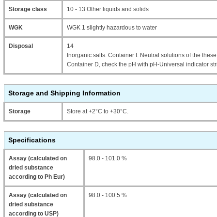
Storage class
10 - 13 Other liquids and solids
WGK
WGK 1 slightly hazardous to water
Disposal
14
Inorganic salts: Container I. Neutral solutions of the thes
Container D, check the pH with pH-Universal indicator str
Storage and Shipping Information
Storage
Store at +2°C to +30°C.
Specifications
Assay (calculated on
98.0 - 101.0 %
dried substance
according to Ph Eur)
Assay (calculated on
98.0 - 100.5 %
dried substance
according to USP)