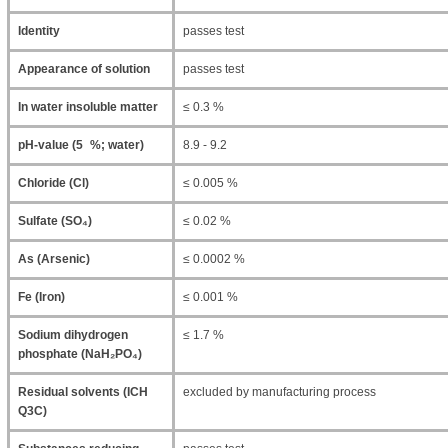
Identity
passes test
Appearance of solution
passes test
In water insoluble matter
≤ 0.3 %
pH-value (5 %; water)
8.9 - 9.2
Chloride (Cl)
≤ 0.005 %
Sulfate (SO₄)
≤ 0.02 %
As (Arsenic)
≤ 0.0002 %
Fe (Iron)
≤ 0.001 %
Sodium dihydrogen
≤ 1.7 %
phosphate (NaH₂PO₄)
Residual solvents (ICH
excluded by manufacturing process
Q3C)