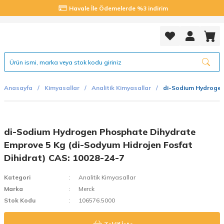
Havale İle Ödemelerde %3 indirim
Anasayfa
Kimyasallar
Analitik Kimyasallar
di-Sodium Hydrogen 
di-Sodium Hydrogen Phosphate Dihydrate
Emprove 5 Kg (di-Sodyum Hidrojen Fosfat
Dihidrat) CAS: 10028-24-7
Kategori
Analitik Kimyasallar
Marka
Merck
Stok Kodu
106576.5000