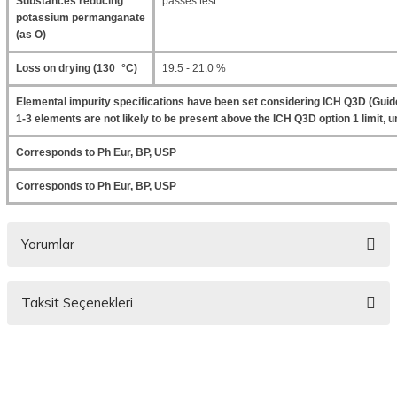
Substances reducing
passes test
potassium permanganate
(as O)
Loss on drying (130 °C)
19.5 - 21.0 %
Elemental impurity specifications have been set considering ICH Q3D (Guide
1-3 elements are not likely to be present above the ICH Q3D option 1 limit, un
Corresponds to Ph Eur, BP, USP
Corresponds to Ph Eur, BP, USP
Yorumlar
Taksit Seçenekleri
Bu ürüne ilk yorumu siz yapın!
Yorum Yaz