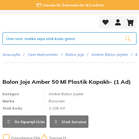
Havale İle Ödemelerde %3 indirim
Anasayfa
Cam Malzemeler
Balon Joje
Amber Balon Jojeler
B
Balon Joje Amber 50 Ml Plastik Kapaklı- (1 Ad)
Kategori
Amber Balon Jojeler
Marka
Borucam
Stok Kodu
1-205-50
Ön Siparişli Ürün
Stok Sorunuz
Tavsiye Et