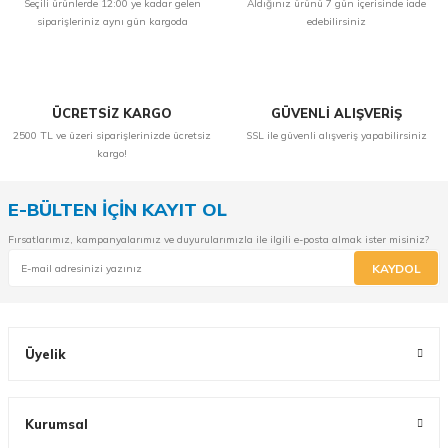
Seçili ürünlerde 12:00 ye kadar gelen
Aldığınız ürünü 7 gün içerisinde iade
siparişleriniz aynı gün kargoda
edebilirsiniz
ÜCRETSİZ KARGO
GÜVENLİ ALIŞVERİŞ
2500 TL ve üzeri siparişlerinizde ücretsiz
SSL ile güvenli alışveriş yapabilirsiniz
kargo!
E-BÜLTEN İÇİN KAYIT OL
Fırsatlarımız, kampanyalarımız ve duyurularımızla ile ilgili e-posta almak ister misiniz?
KAYDOL
Üyelik
Kurumsal