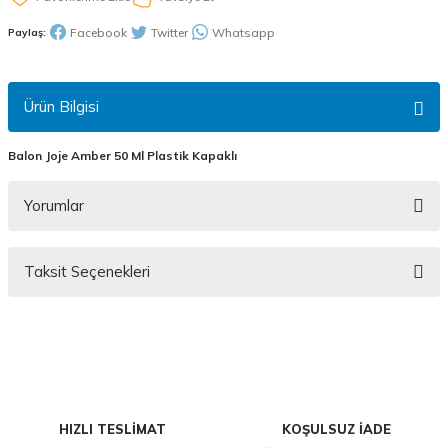
Facebook
Twitter
Whatsapp
Paylaş:
Ürün Bilgisi
Balon Joje Amber 50 Ml Plastik Kapaklı
Yorumlar
Taksit Seçenekleri
Bu ürüne ilk yorumu siz yapın!
Yorum Yaz
HIZLI TESLİMAT
KOŞULSUZ İADE