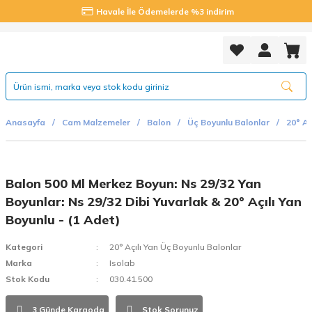
Havale İle Ödemelerde %3 indirim
Anasayfa
Cam Malzemeler
Balon
Üç Boyunlu Balonlar
20° Aç
Balon 500 Ml Merkez Boyun: Ns 29/32 Yan
Boyunlar: Ns 29/32 Dibi Yuvarlak & 20° Açılı Yan
Boyunlu - (1 Adet)
Kategori
20° Açılı Yan Üç Boyunlu Balonlar
Marka
Isolab
Stok Kodu
030.41.500
3 Günde Kargoda
Stok Sorunuz