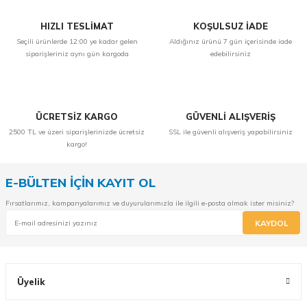
HIZLI TESLİMAT
KOŞULSUZ İADE
Seçili ürünlerde 12:00 ye kadar gelen
Aldığınız ürünü 7 gün içerisinde iade
siparişleriniz aynı gün kargoda
edebilirsiniz
ÜCRETSİZ KARGO
GÜVENLİ ALIŞVERİŞ
2500 TL ve üzeri siparişlerinizde ücretsiz
SSL ile güvenli alışveriş yapabilirsiniz
kargo!
E-BÜLTEN İÇİN KAYIT OL
Fırsatlarımız, kampanyalarımız ve duyurularımızla ile ilgili e-posta almak ister misiniz?
KAYDOL
Üyelik