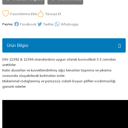
Tavsiye Et
Facebook
Twitter
Whatsapp
Paylaş:
Ürün Bilgisi
DIN 12392 & 12394 standardına uygun olarak borosilikat 3.3 camdan
üretilirler.
Kalın duvarları ve kuvvetlendirilmiş ağız kenarları taşınma ve yıkama
sırasında oluşabilecek kırılmaları önler.
Mükemmel rodajlanmış ve pürüzsüz cidarlı boyun şilifleri sızdırmazlığı
garanti ederler.