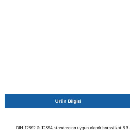
Ürün Bilgisi
DIN 12392 & 12394 standardına uygun olarak borosilikat 3.3 c