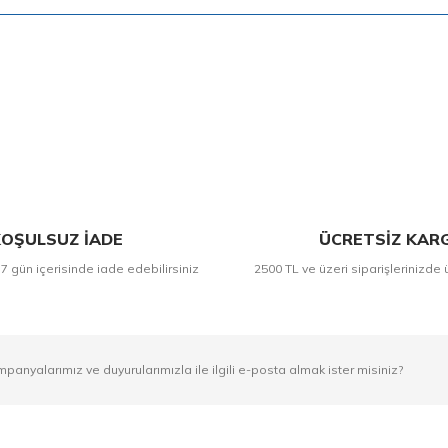
Bu ürüne ilk yorumu siz yapın!
Yorum Yaz
OŞULSUZ İADE
ÜCRETSİZ KAR
 7 gün içerisinde iade edebilirsiniz
2500 TL ve üzeri siparişlerinizde 
mpanyalarımız ve duyurularımızla ile ilgili e-posta almak ister misiniz?