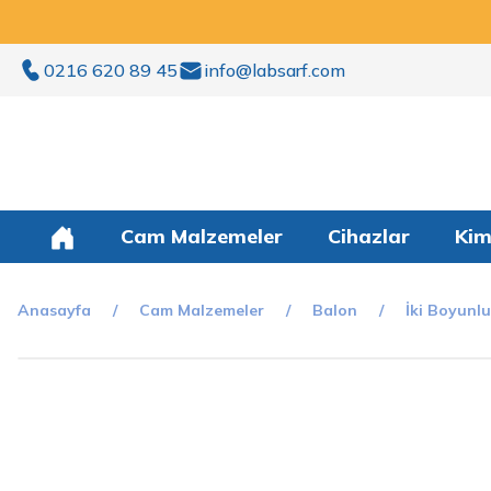
0216 620 89 45
info@labsarf.com
Cam Malzemeler
Cihazlar
Kim
Anasayfa
Cam Malzemeler
Balon
İki Boyunl