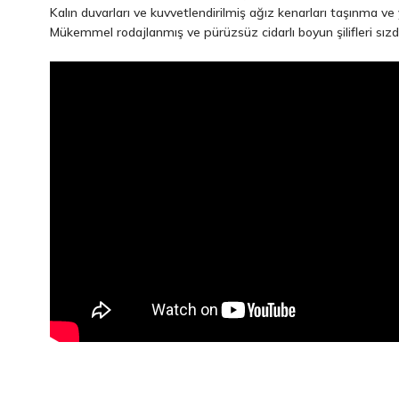
Kalın duvarları ve kuvvetlendirilmiş ağız kenarları taşınma ve 
Mükemmel rodajlanmış ve pürüzsüz cidarlı boyun şilifleri sızdı