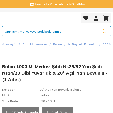
Havale İle Ödemelerde %3 indirim
Anasayfa
Cam Malzemeler
Balon
İki Boyunlu Balonlar
20° Aç
Balon 1000 Ml Merkez Şilif: Ns29/32 Yan Şilif:
Ns14/23 Dibi Yuvarlak & 20° Açılı Yan Boyunlu -
(1 Adet)
Kategori
20° Açılı Yan Boyunlu Balonlar
Marka
Isolab
Stok Kodu
030.27.901
3 Günde Kargoda
Stok Sorunuz