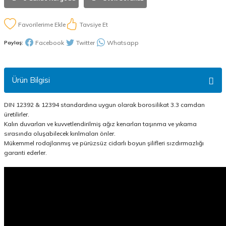
Tavsiye Et
Facebook
Twitter
Whatsapp
Paylaş:
Ürün Bilgisi
DIN 12392 & 12394 standardına uygun olarak borosilikat 3.3 camdan
üretilirler.
Kalın duvarları ve kuvvetlendirilmiş ağız kenarları taşınma ve yıkama
sırasında oluşabilecek kırılmaları önler.
Mükemmel rodajlanmış ve pürüzsüz cidarlı boyun şilifleri sızdırmazlığı
garanti ederler.