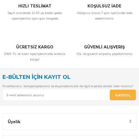
HIZLI TESLİMAT
KOŞULSUZ İADE
Seçili ürünlerde 12:00 ye kadar gelen
Aldığınız ürünü 7 gün içerisinde iade
siparişleriniz aynı gün kargoda
edebilirsiniz
ÜCRETSİZ KARGO
GÜVENLİ ALIŞVERİŞ
2500 TL ve üzeri siparişlerinizde ücretsiz
SSL ile güvenli alışveriş yapabilirsiniz
kargo!
E-BÜLTEN İÇİN KAYIT OL
Fırsatlarımız, kampanyalarımız ve duyurularımızla ile ilgili e-posta almak ister misiniz?
KAYDOL
Üyelik