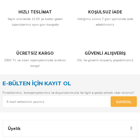
HIZLI TESLİMAT
KOŞULSUZ İADE
Seçili ürünlerde 12:00 ye kadar gelen
Aldığınız ürünü 7 gün içerisinde iade
siparişleriniz aynı gün kargoda
edebilirsiniz
ÜCRETSİZ KARGO
GÜVENLİ ALIŞVERİŞ
2500 TL ve üzeri siparişlerinizde ücretsiz
SSL ile güvenli alışveriş yapabilirsiniz
kargo!
E-BÜLTEN İÇİN KAYIT OL
Fırsatlarımız, kampanyalarımız ve duyurularımızla ile ilgili e-posta almak ister misiniz?
KAYDOL
Üyelik