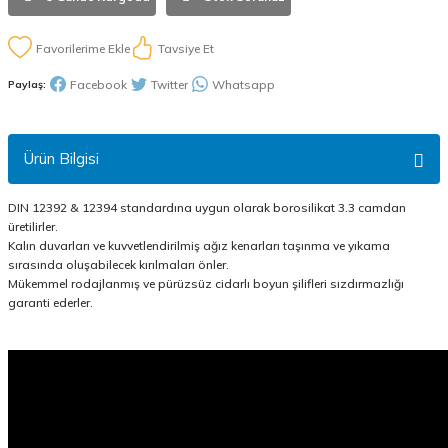
Tavsiye Et
Facebook
Twitter
Whatsapp
Paylaş:
Ürün Bilgisi
DIN 12392 & 12394 standardına uygun olarak borosilikat 3.3 camdan
üretilirler.
Kalın duvarları ve kuvvetlendirilmiş ağız kenarları taşınma ve yıkama
sırasında oluşabilecek kırılmaları önler.
Mükemmel rodajlanmış ve pürüzsüz cidarlı boyun şilifleri sızdırmazlığı
garanti ederler.