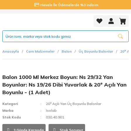
Havale İle Ödemelerde %3 indirim
Anasayfa
Cam Malzemeler
Balon
Üç Boyunlu Balonlar
20° Aç
Balon 1000 Ml Merkez Boyun: Ns 29/32 Yan
Boyunlar: Ns 19/26 Dibi Yuvarlak & 20° Açılı Yan
Boyunlu - (1 Adet)
Kategori
20° Açılı Yan Üç Boyunlu Balonlar
Marka
Isolab
Stok Kodu
030.40.901
3 Günde Kargoda
Stok Sorunuz