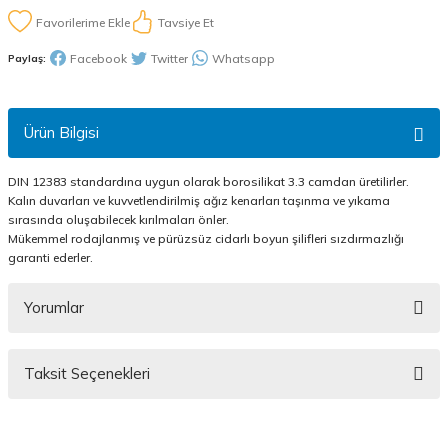
Tavsiye Et
Facebook
Twitter
Whatsapp
Paylaş:
Ürün Bilgisi
DIN 12383 standardına uygun olarak borosilikat 3.3 camdan üretilirler.
Kalın duvarları ve kuvvetlendirilmiş ağız kenarları taşınma ve yıkama
sırasında oluşabilecek kırılmaları önler.
Mükemmel rodajlanmış ve pürüzsüz cidarlı boyun şilifleri sızdırmazlığı
garanti ederler.
Yorumlar
Taksit Seçenekleri
Bu ürüne ilk yorumu siz yapın!