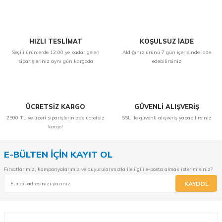
Yorum Yaz
HIZLI TESLİMAT
KOŞULSUZ İADE
Seçili ürünlerde 12:00 ye kadar gelen
Aldığınız ürünü 7 gün içerisinde iade
siparişleriniz aynı gün kargoda
edebilirsiniz
ÜCRETSİZ KARGO
GÜVENLİ ALIŞVERİŞ
2500 TL ve üzeri siparişlerinizde ücretsiz
SSL ile güvenli alışveriş yapabilirsiniz
kargo!
E-BÜLTEN İÇİN KAYIT OL
Fırsatlarımız, kampanyalarımız ve duyurularımızla ile ilgili e-posta almak ister misiniz?
KAYDOL