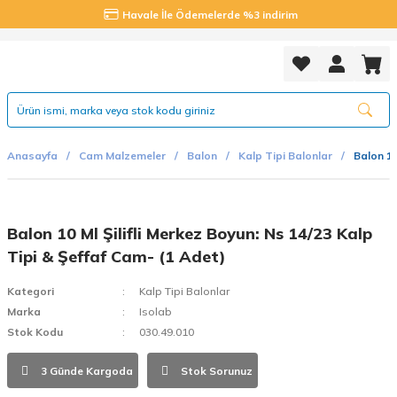
Havale İle Ödemelerde %3 indirim
Anasayfa
Cam Malzemeler
Balon
Kalp Tipi Balonlar
Balon 10
Balon 10 Ml Şilifli Merkez Boyun: Ns 14/23 Kalp
Tipi & Şeffaf Cam- (1 Adet)
Kategori
Kalp Tipi Balonlar
Marka
Isolab
Stok Kodu
030.49.010
3 Günde Kargoda
Stok Sorunuz