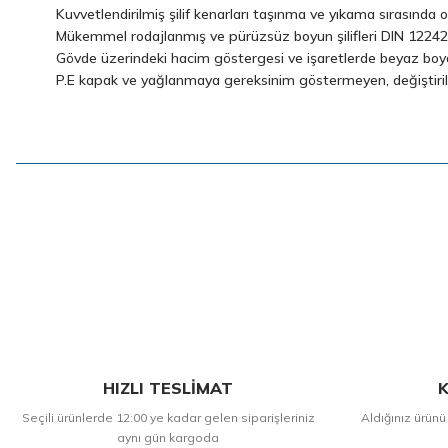
Kuvvetlendirilmiş şilif kenarları taşınma ve yıkama sırasında ol
Mükemmel rodajlanmış ve pürüzsüz boyun şilifleri DIN 12242 s
Gövde üzerindeki hacim göstergesi ve işaretlerde beyaz boya k
P.E kapak ve yağlanmaya gereksinim göstermeyen, değiştirileb
HIZLI TESLİMAT
K
Seçili ürünlerde 12:00 ye kadar gelen siparişleriniz
Aldığınız ürünü
aynı gün kargoda