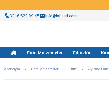
0216 620 89 45
info@labsarf.com
Cam Malzemeler
Cihazlar
Kim
Anasayfa
Cam Malzemeler
Huni
Ayırma Huni