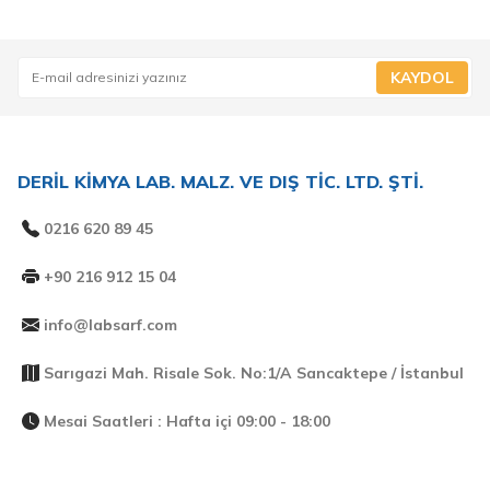
KAYDOL
DERİL KİMYA LAB. MALZ. VE DIŞ TİC. LTD. ŞTİ.
0216 620 89 45
+90 216 912 15 04
info@labsarf.com
Sarıgazi Mah. Risale Sok. No:1/A Sancaktepe / İstanbul
Mesai Saatleri : Hafta içi 09:00 - 18:00