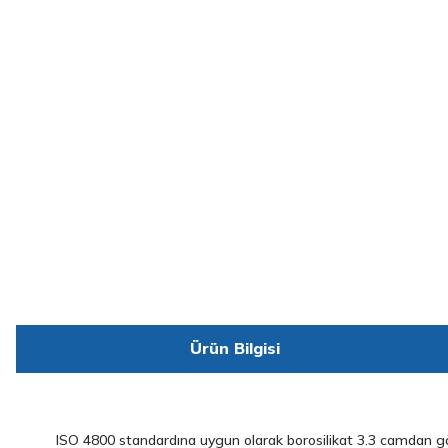
Ürün Bilgisi
ISO 4800 standardına uygun olarak borosilikat 3.3 camdan gövd