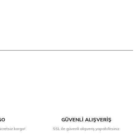
GO
GÜVENLİ ALIŞVERİŞ
ücretsiz kargo!
SSL ile güvenli alışveriş yapabilirsiniz