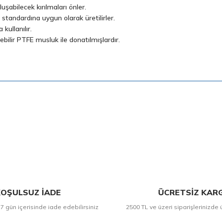
uşabilecek kırılmaları önler.
tandardına uygun olarak üretilirler.
ullanılır.
ilir PTFE musluk ile donatılmışlardır.
Bu ürüne ilk yorumu siz yapın!
Yorum Yaz
OŞULSUZ İADE
ÜCRETSİZ KAR
 7 gün içerisinde iade edebilirsiniz
2500 TL ve üzeri siparişlerinizde 