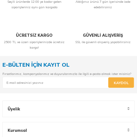
Seçili ürünlerde 12:00 ye kadar gelen
Aldığınız ürünü 7 gün içerisinde iade
siparişleriniz aynı gün kargoda
edebilirsiniz
ÜCRETSİZ KARGO
GÜVENLİ ALIŞVERİŞ
2500 TL ve üzeri siparişlerinizde ücretsiz
SSL ile güvenli alışveriş yapabilirsiniz
kargo!
E-BÜLTEN İÇİN KAYIT OL
Fırsatlarımız, kampanyalarımız ve duyurularımızla ile ilgili e-posta almak ister misiniz?
KAYDOL
Üyelik
Kurumsal