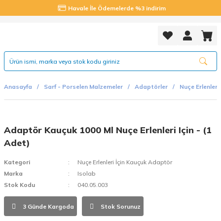
Havale İle Ödemelerde %3 indirim
Anasayfa
Sarf - Porselen Malzemeler
Adaptörler
Nuçe Erlenler
Adaptör Kauçuk 1000 Ml Nuçe Erlenleri Için - (1
Adet)
Kategori
Nuçe Erlenleri İçin Kauçuk Adaptör
Marka
Isolab
Stok Kodu
040.05.003
3 Günde Kargoda
Stok Sorunuz