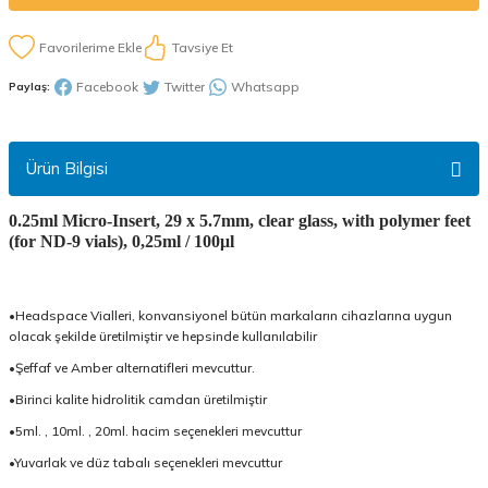
Tavsiye Et
Facebook
Twitter
Whatsapp
Paylaş:
Ürün Bilgisi
0.25ml Micro-Insert, 29 x 5.7mm, clear glass, with polymer feet
(for ND-9 vials), 0,25ml / 100μl
•Headspace Vialleri, konvansiyonel bütün markaların cihazlarına uygun
olacak şekilde üretilmiştir ve hepsinde kullanılabilir
•Şeffaf ve Amber alternatifleri mevcuttur.
•Birinci kalite hidrolitik camdan üretilmiştir
•5ml. , 10ml. , 20ml. hacim seçenekleri mevcuttur
•Yuvarlak ve düz tabalı seçenekleri mevcuttur