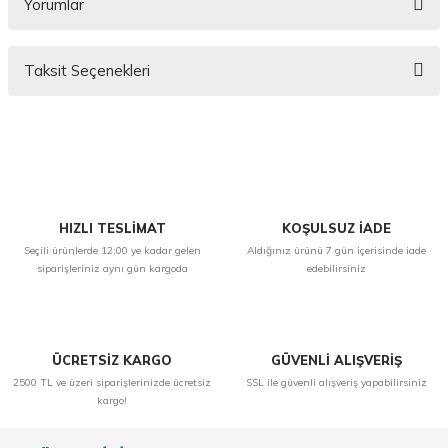
Yorumlar
Taksit Seçenekleri
Bu ürüne ilk yorumu siz yapın!
Yorum Yaz
HIZLI TESLİMAT
KOŞULSUZ İADE
Seçili ürünlerde 12:00 ye kadar gelen
Aldığınız ürünü 7 gün içerisinde iade
siparişleriniz aynı gün kargoda
edebilirsiniz
ÜCRETSİZ KARGO
GÜVENLİ ALIŞVERİŞ
2500 TL ve üzeri siparişlerinizde ücretsiz
SSL ile güvenli alışveriş yapabilirsiniz
kargo!