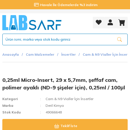
Havale İle Ödemelerde %3 indirim
Anasayfa
Cam Malzemeler
İnsertler
Cam & N9 Vialler İçin İnsert
0,25ml Micro-Insert, 29 x 5,7mm, şeffaf cam,
polimer ayaklı (ND-9 şişeler için), 0,25ml / 100μl
Kategori
Cam & N9 Vialler İçin İnsertler
Marka
Deril Kimya
Stok Kodu
49066648
Teklif İste